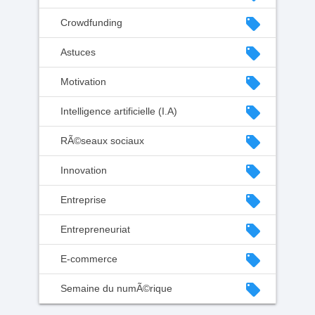
local_offer
Crowdfunding
local_offer
Astuces
local_offer
Motivation
local_offer
Intelligence artificielle (I.A)
local_offer
RÃ©seaux sociaux
local_offer
Innovation
local_offer
Entreprise
local_offer
Entrepreneuriat
local_offer
E-commerce
local_offer
Semaine du numÃ©rique