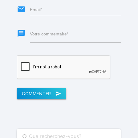
email
Email*
message
Votre commentaire*
COMMENTER
send
search