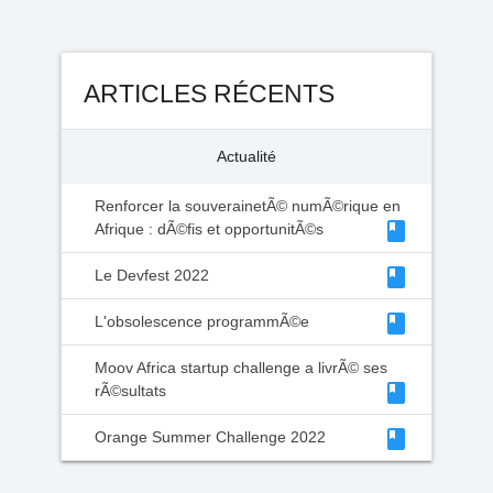
ARTICLES RÉCENTS
Actualité
Renforcer la souverainetÃ© numÃ©rique en
class
Afrique : dÃ©fis et opportunitÃ©s
class
Le Devfest 2022
class
L'obsolescence programmÃ©e
Moov Africa startup challenge a livrÃ© ses
class
rÃ©sultats
class
Orange Summer Challenge 2022