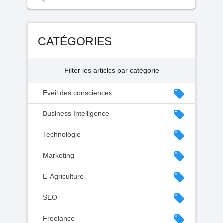
CATÉGORIES
Filter les articles par catégorie
local_offer
Eveil des consciences
local_offer
Business Intelligence
local_offer
Technologie
local_offer
Marketing
local_offer
E-Agriculture
local_offer
SEO
local_offer
Freelance