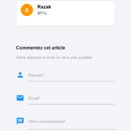
Razak
person
ðŸ’¼
Commentez cet article
Votre adresse e-mail ne sera pas publiée
person
Pseudo*
email
Email*
message
Votre commentaire*