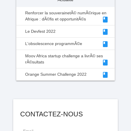
Renforcer la souverainetÃ© numÃ©rique en
class
Afrique : dÃ©fis et opportunitÃ©s
class
Le Devfest 2022
class
L'obsolescence programmÃ©e
Moov Africa startup challenge a livrÃ© ses
class
rÃ©sultats
class
Orange Summer Challenge 2022
CONTACTEZ-NOUS