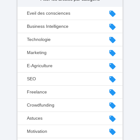
local_offer
Eveil des consciences
local_offer
Business Intelligence
local_offer
Technologie
local_offer
Marketing
local_offer
E-Agriculture
local_offer
SEO
local_offer
Freelance
local_offer
Crowdfunding
local_offer
Astuces
local_offer
Motivation