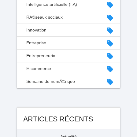
local_offer
Intelligence artificielle (I.A)
local_offer
RÃ©seaux sociaux
local_offer
Innovation
local_offer
Entreprise
local_offer
Entrepreneuriat
local_offer
E-commerce
local_offer
Semaine du numÃ©rique
ARTICLES RÉCENTS
Actualité