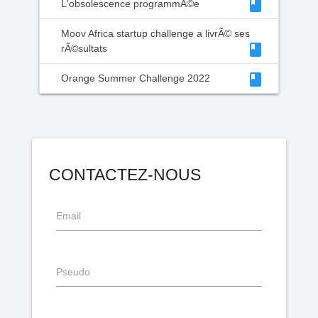
class
L'obsolescence programmÃ©e
Moov Africa startup challenge a livrÃ© ses
class
rÃ©sultats
class
Orange Summer Challenge 2022
CONTACTEZ-NOUS
Email
Pseudo