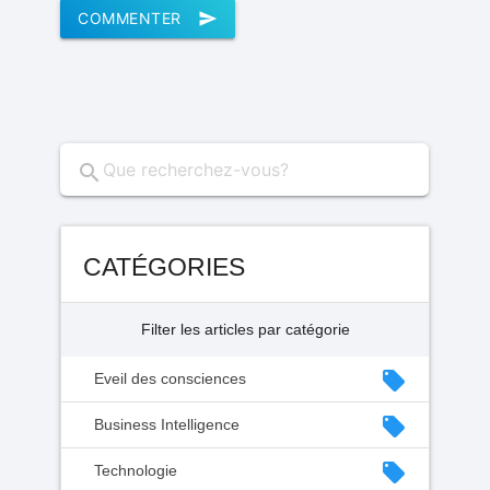
COMMENTER
send
search
CATÉGORIES
Filter les articles par catégorie
local_offer
Eveil des consciences
local_offer
Business Intelligence
local_offer
Technologie