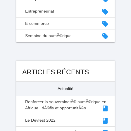
local_offer
Entrepreneuriat
local_offer
E-commerce
local_offer
Semaine du numÃ©rique
ARTICLES RÉCENTS
Actualité
Renforcer la souverainetÃ© numÃ©rique en
class
Afrique : dÃ©fis et opportunitÃ©s
class
Le Devfest 2022