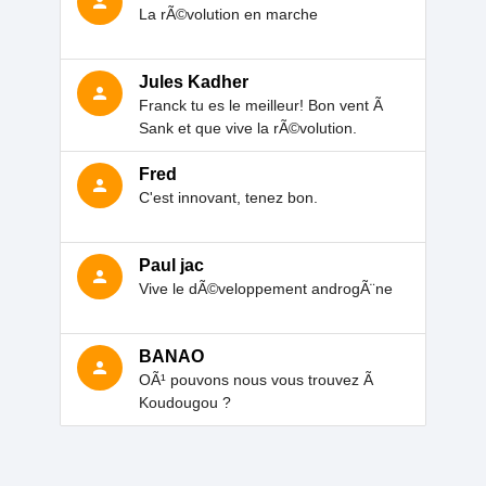
person
La rÃ©volution en marche
Jules Kadher
person
Franck tu es le meilleur! Bon vent Ã
Sank et que vive la rÃ©volution.
Fred
person
C'est innovant, tenez bon.
Paul jac
person
Vive le dÃ©veloppement androgÃ¨ne
BANAO
person
OÃ¹ pouvons nous vous trouvez Ã
Koudougou ?