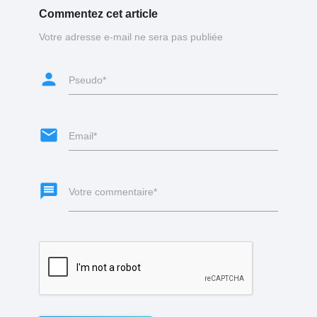
Commentez cet article
Votre adresse e-mail ne sera pas publiée
person
Pseudo*
email
Email*
message
Votre commentaire*