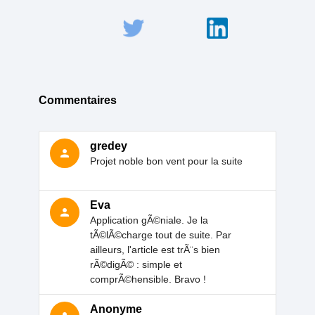
Commentaires
gredey
person
Projet noble bon vent pour la suite
Eva
person
Application gÃ©niale. Je la
tÃ©lÃ©charge tout de suite. Par
ailleurs, l'article est trÃ¨s bien
rÃ©digÃ© : simple et
comprÃ©hensible. Bravo !
Anonyme