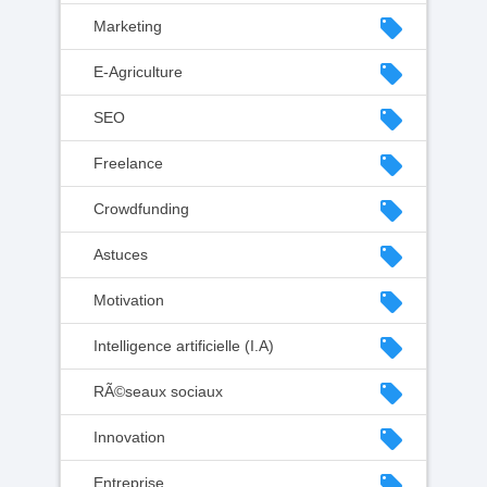
local_offer
Marketing
local_offer
E-Agriculture
local_offer
SEO
local_offer
Freelance
local_offer
Crowdfunding
local_offer
Astuces
local_offer
Motivation
local_offer
Intelligence artificielle (I.A)
local_offer
RÃ©seaux sociaux
local_offer
Innovation
local_offer
Entreprise