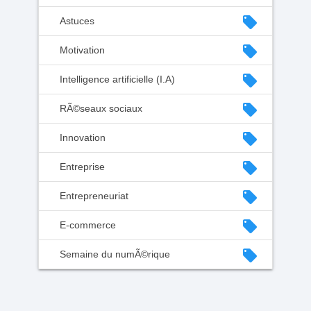
local_offer
Astuces
local_offer
Motivation
local_offer
Intelligence artificielle (I.A)
local_offer
RÃ©seaux sociaux
local_offer
Innovation
local_offer
Entreprise
local_offer
Entrepreneuriat
local_offer
E-commerce
local_offer
Semaine du numÃ©rique