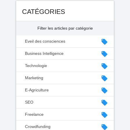
CATÉGORIES
Filter les articles par catégorie
local_offer
Eveil des consciences
local_offer
Business Intelligence
local_offer
Technologie
local_offer
Marketing
local_offer
E-Agriculture
local_offer
SEO
local_offer
Freelance
local_offer
Crowdfunding