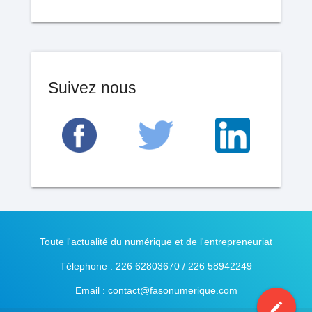
Suivez nous
Toute l'actualité du numérique et de l'entrepreneuriat
Télephone : 226 62803670 / 226 58942249
Email : contact@fasonumerique.com
mode_edit