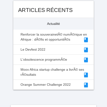
ARTICLES RÉCENTS
Actualité
Renforcer la souverainetÃ© numÃ©rique en
class
Afrique : dÃ©fis et opportunitÃ©s
class
Le Devfest 2022
class
L'obsolescence programmÃ©e
Moov Africa startup challenge a livrÃ© ses
class
rÃ©sultats
class
Orange Summer Challenge 2022