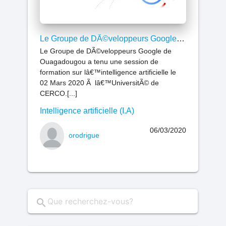
Le Groupe de DÃ©veloppeurs Google de Ouagadougou au coeur de la formation en Intelligence Artificielle au Burkina
Le Groupe de DÃ©veloppeurs Google de
Ouagadougou a tenu une session de
formation sur lâ€™intelligence artificielle le
02 Mars 2020 Ã lâ€™UniversitÃ© de
CERCO.[...]
Intelligence artificielle (I.A)
06/03/2020
orodrigue
search